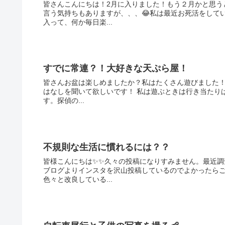
皆さんこんにちは！2月に入りました！もう２月かと思う
言う気持ちもありますが、、、😂私は最近お死活をして
入って、何か毎日楽...
すでに常連？！大好きな天ぷら屋！
皆さんお盆は楽しめましたか？私はたくさん遊びました
はなしを聞いて欲しいです！ 私は遊ぶときは行き当たりばったりです。とりあえず家を出て、何をするか考える派の人間で
す。探偵の...
不規則な生活に慣れるには？？
皆様こんにちは✨✨久々の投稿になりすみません。最近
ブログよりインスタを沢山投稿しているのでよかったら
色々と改良している...