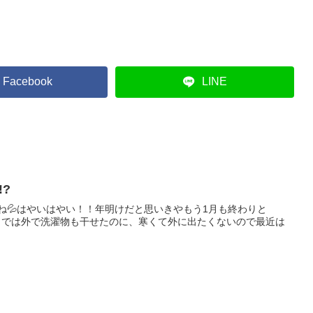
Facebook
LINE
!?
ね💦はやいはやい！！年明けだと思いきやもう1月も終わりと
までは外で洗濯物も干せたのに、寒くて外に出たくないので最近は