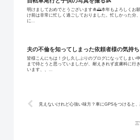
自転車尾行と子供の写真を撮る👶
明けましておめでとうございます🎍🌅本年もよろしくお願いいたします☺️✨✨ ブログ更新
け前は非常に忙しく過ごしておりました。忙しかった分、色々な
に...
夫の不倫を知ってしまった依頼者様の気持
皆様こんにちは！少し久しぶりのブログになってしまい申し訳ありません💦 最近は顎に大
まで待とうと思っていましたが、耐えきれず皮膚科に行
います、、...
見えないけれど心強い味方？車にGPSをつけると
三