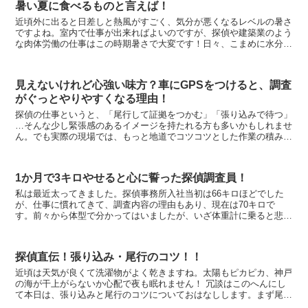
暑い夏に食べるものと言えば！
近頃外に出ると日差しと熱風がすごく、気分が悪くなるレベルの暑さ
ですよね。室内で仕事が出来ればよいのですが、探偵や建築業のよう
な肉体労働の仕事はこの時期暑さで大変です！日々、こまめに水分補
給をし、業務に励んでいます！ そんな暑い夏に食...
見えないけれど心強い味方？車にGPSをつけると、調査
がぐっとやりやすくなる理由！
探偵の仕事というと、「尾行して証拠をつかむ」「張り込みで待つ」
…そんな少し緊張感のあるイメージを持たれる方も多いかもしれませ
ん。でも実際の現場では、もっと地道でコツコツとした作業の積み重
ねです。 そんな日々の調査の中で、私たちがとて...
1か月で3キロやせると心に誓った探偵調査員！
私は最近太ってきました。探偵事務所入社当初は66キロほどでした
が、仕事に慣れてきて、調査内容の理由もあり、現在は70キロで
す。前々から体型で分かってはいましたが、いざ体重計に乗ると悲し
いですね。顔周りに肉が付きやすいので、昔の写真と見比べ...
探偵直伝！張り込み・尾行のコツ！！
近頃は天気が良くて洗濯物がよく乾きますね。太陽もピカピカ、神戸
の海が干上がらないか心配で夜も眠れません！ 冗談はこのへんにし
て本日は、張り込みと尾行のコツについておはなしします。まず尾行
からにしましょうか。尾行は探偵の核と言っても過...