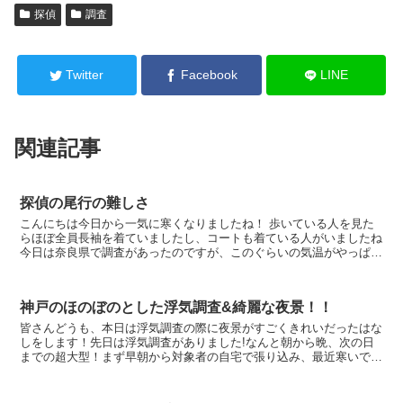
探偵
調査
Twitter
Facebook
LINE
関連記事
探偵の尾行の難しさ
こんにちは今日から一気に寒くなりましたね！ 歩いている人を見た
らほぼ全員長袖を着ていましたし、コートも着ている人がいましたね
今日は奈良県で調査があったのですが、このぐらいの気温がやっぱり
最高だと思いました！ 秋の気温が...
神戸のほのぼのとした浮気調査&綺麗な夜景！！
皆さんどうも、本日は浮気調査の際に夜景がすごくきれいだったはな
しをします！先日は浮気調査がありました!なんと朝から晩、次の日
までの超大型！まず早朝から対象者の自宅で張り込み、最近寒いです
からね、車内もさむさむです！指先だけは温めておかなけ...