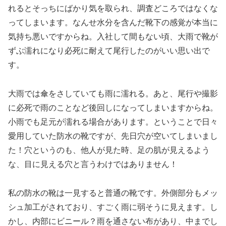
れるとそっちにばかり気を取られ、調査どころではなくな
ってしまいます。なんせ水分を含んだ靴下の感覚が本当に
気持ち悪いですからね。入社して間もない頃、大雨で靴が
ずぶ濡れになり必死に耐えて尾行したのがいい思い出で
す。
大雨では傘をさしていても雨に濡れる。あと、尾行や撮影
に必死で雨のことなど後回しになってしまいますからね。
小雨でも足元が濡れる場合があります。ということで日々
愛用していた防水の靴ですが、先日穴が空いてしまいまし
た！穴というのも、他人が見た時、足の肌が見えるよう
な、目に見える穴と言うわけではありません！
私の防水の靴は一見すると普通の靴です。外側部分もメッ
シュ加工がされており、すごく雨に弱そうに見えます。し
かし、内部にビニール？雨を通さない布があり、中までし