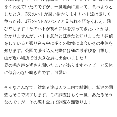
をくわえていたのですが、一度地面に置いて、食べようと
したとき、2羽のハトが襲い掛かります！ハト達は激しく
争った後、1羽のハトがパン？と見られる餌をくわえ、飛
び立ちます！そのハトが初めに餌を持ってきたハトかは、
分かりませんが、ハトも意外と狂暴だと知りました！探偵
をしていると張り込み中に多くの動物に出会いその生体を
知ります。公園で張り込んだ際には雀の砂浴びを目撃し、
山が近い場所では大きな鹿に出会いました！
鹿の鳴き声を皆さん聞いたことがありますか？ピーと図体
に似合わない鳴き声です。可愛い！
そんなこんなで、対象者達はカフェ内で離別し、私達の調
査もそこで終了します。この調査はもう一度、あたるそう
なのですが、その際も全力で調査を頑張ります！