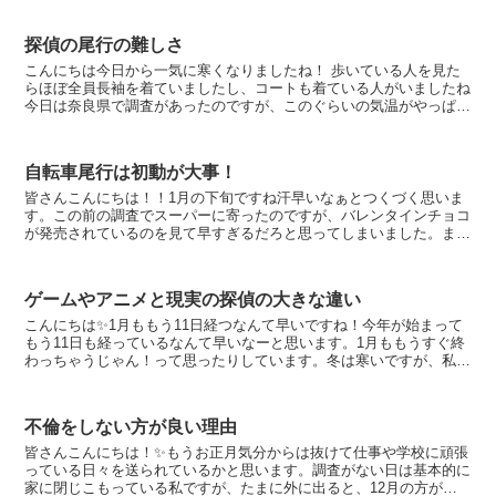
探偵の尾行の難しさ
こんにちは今日から一気に寒くなりましたね！ 歩いている人を見た
らほぼ全員長袖を着ていましたし、コートも着ている人がいましたね
今日は奈良県で調査があったのですが、このぐらいの気温がやっぱり
最高だと思いました！ 秋の気温が...
自転車尾行は初動が大事！
皆さんこんにちは！！1月の下旬ですね汗早いなぁとつくづく思いま
す。この前の調査でスーパーに寄ったのですが、バレンタインチョコ
が発売されているのを見て早すぎるだろと思ってしまいました。まだ
1月下旬なのに！？バレンタインチョコがたくさん売られ...
ゲームやアニメと現実の探偵の大きな違い
こんにちは✨1月ももう11日経つなんて早いですね！今年が始まって
もう11日も経っているなんて早いなーと思います。1月ももうすぐ終
わっちゃうじゃん！って思ったりしています。冬は寒いですが、私は
冬が大好きなので終わってほしくないですね。冬は本...
不倫をしない方が良い理由
皆さんこんにちは！✨もうお正月気分からは抜けて仕事や学校に頑張
っている日々を送られているかと思います。調査がない日は基本的に
家に閉じこもっている私ですが、たまに外に出ると、12月の方が人