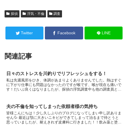
探偵
浮気・不倫
調査
Twitter
Facebook
LINE
関連記事
日々のストレスを川釣りでリフレッシュをする！
私は先週風邪をひき、体調があまりよくありませんでした。熱はすぐ
に下がり仕事にも問題はなかったのですが喉です、喉が現在も痛いで
す！だいぶ良くはなりましたが、探偵の浮気調査中も他の調査員との
会話はまるでお年寄りのようです！小さな声を振り絞る感...
夫の不倫を知ってしまった依頼者様の気持ち
皆様こんにちは！少し久しぶりのブログになってしまい申し訳ありま
せん💦 最近は顎に大きいニキビができてしまって治るまで待とうと
思っていましたが、耐えきれず皮膚科に行きました！！飲み薬と塗り
薬をもらったので治ったら良いなーと思います、、...