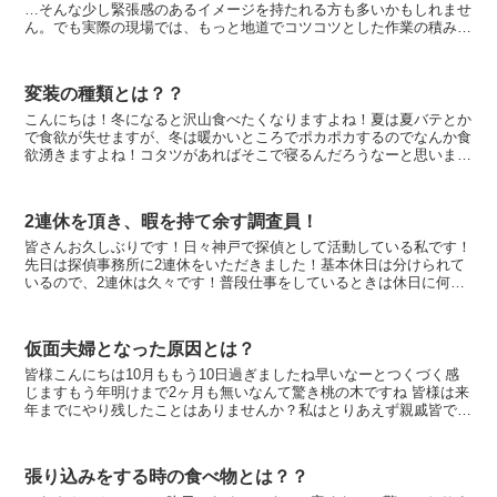
…そんな少し緊張感のあるイメージを持たれる方も多いかもしれませ
ん。でも実際の現場では、もっと地道でコツコツとした作業の積み重
ねです。 そんな日々の調査の中で、私たちがとて...
変装の種類とは？？
こんにちは！冬になると沢山食べたくなりますよね！夏は夏バテとか
で食欲が失せますが、冬は暖かいところでポカポカするのでなんか食
欲湧きますよね！コタツがあればそこで寝るんだろうなーと思いま
す！！正月太りがあるのはそのせいですよね！でも実際は冬...
2連休を頂き、暇を持て余す調査員！
皆さんお久しぶりです！日々神戸で探偵として活動している私です！
先日は探偵事務所に2連休をいただきました！基本休日は分けられて
いるので、2連休は久々です！普段仕事をしているときは休日に何を
しようか楽しみで仕方ありませんが、いざ休日を...
仮面夫婦となった原因とは？
皆様こんにちは10月ももう10日過ぎましたね早いなーとつくづく感
じますもう年明けまで2ヶ月も無いなんて驚き桃の木ですね 皆様は来
年までにやり残したことはありませんか？私はとりあえず親戚皆で会
うことを達成したいです！休みは取れていたの...
張り込みをする時の食べ物とは？？