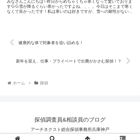
みなさんこんにちは✨昨日からめちゃくちゃ寒くなって驚いておりま
す💦💦雪が降るぐらい寒かったですよね、、、。今日はそこまで寒く
なくて良かったです！私は寒いのは好きですが、雪への耐性がないの
で雪が降った時は驚きました💦そしてちょっとの時間降っ...
健康的な体で対象者を追い詰める！
新年を迎え、仕事・プライベートで出費がかさむ探偵！？
ホーム
探偵
探偵調査員&相談員のブログ
アーチネクスト総合探偵事務所兵庫神戸