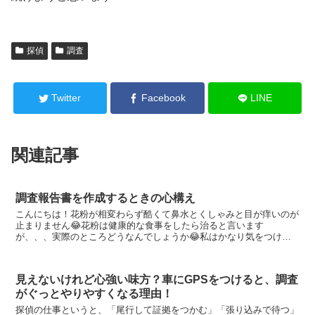
探偵
調査
Twitter
Facebook
LINE
関連記事
調査報告書を作成するときの心構え
こんにちは！花粉が相変わらず酷くて鼻水とくしゃみと目が痒いのが
止まりません😂花粉は健康的な食事をしたら治ると言います
が、、、実際のところどうなんでしょうか😂私はかなり気をつけて
いるのに治らないのでこれは、、、ストレス？もう分かりません笑
笑...
見えないけれど心強い味方？車にGPSをつけると、調査
がぐっとやりやすくなる理由！
探偵の仕事というと、「尾行して証拠をつかむ」「張り込みで待つ」