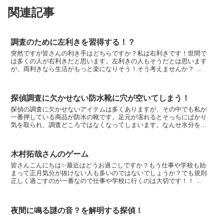
関連記事
調査のために左利きを習得する！？
突然ですが皆さんの利き手はどちらですか？私は右利きです！世間で
は多くの人が右利きだと思います。左利きの人もそうだとは思います
が、両利きなら生活がもっと楽になりそう！そう考えませんか？ 私
は探偵として活動するずっと前、子供の頃からそう...
探偵調査に欠かせない防水靴に穴が空いてしまう！
探偵の調査に欠かせないアイテムは多くありますが、その中でも私が
一番押している商品が防水の靴です。足元が濡れるとそっちにばかり
気を取られ、調査どころではなくなってしまいます。なんせ水分を含
んだ靴下の感覚が本当に気持ち悪いですからね。入社して...
木村拓哉さんのゲーム
皆さんこんにちは✨最近はどうお過ごしですか？もう仕事や学校も始
まって正月気分が抜けない人も多いのではないでしょうか？でも規則
正しく過ごすのが一番なので仕事や学校に行くのは大切です！！ あ
と、最近成人式がありましたね。私は成人式に行っ...
夜間に鳴る謎の音？を解明する探偵！