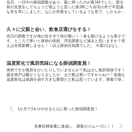
先日、一日中の探偵調査があり、家に帰ったのが夜1時でした。寝る
前の支度をしてちょうど寝ようと思った夜2時ごろ自宅の外で不思議
な音を耳にしました。なにか作業をしているような音で、しかもかな
り大きく、慌てて窓の外を見てみるとなんと！線路に見た...
久々に父親と会い、飲食店選びをする！
先日の調査ですが海が近すぎて体が痛い！！身も裂けるような寒さで
す。ところで寒いと探偵の依頼、浮気調査など減ると思いますか？答
えは全然影響しません！！以上探偵豆知識でした。 今度のはなしな
のですが、なんと父親と食事に行きます!場所は神...
温度変化で風邪気味になる探偵調査員！
突然ですが風邪をひいたりしていませんか？私は少し風邪気味です！
最近神戸は暖かくなりましたが、まだ夜は寒いですからねー！急激な
温度変化は体調を崩す大きな要因だと私は思っています。薄着で昼間
を過ごし、夜帰る時も薄着なので寒い、原因は多分これで...
1か月で3キロやせると心に誓った探偵調査員！
見事目標体重に達成し、調査がスムーズに！！