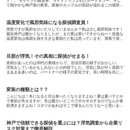
ド」。 モザイクの観覧車、ライトアップされたポートタワー、そし
て穏やかな神戸港の夜景。家族やカップルの笑顔が溢れるこの場所で
すが、実は「不倫カップルの密会場所」としても頻繁に使われ...
温度変化で風邪気味になる探偵調査員！
突然ですが風邪をひいたりしていませんか？私は少し風邪気味です！
最近神戸は暖かくなりましたが、まだ夜は寒いですからねー！急激な
温度変化は体調を崩す大きな要因だと私は思っています。薄着で昼間
を過ごし、夜帰る時も薄着なので寒い、原因は多分これで...
旦那が浮気！その真相に探偵がせまる！
依頼があったのは30代の奥様からで、近頃旦那の様子がおかしい。
浮気をしているかもしれないとの内容でした。浮気に気が付く原因で
まあまあ多いのは、パートナーの様子の変化です。長い時間を共にし
たパートナーだからこそですね。 休日が特に怪し...
変装の種類とは？？
こんにちは！冬になると沢山食べたくなりますよね！夏は夏バテとか
で食欲が失せますが、冬は暖かいところでポカポカするのでなんか食
欲湧きますよね！コタツがあればそこで寝るんだろうなーと思いま
す！！正月太りがあるのはそのせいですよね！でも実際は冬...
神戸で信頼できる探偵を選ぶには？浮気調査から企業リ
スク対策まで徹底解説