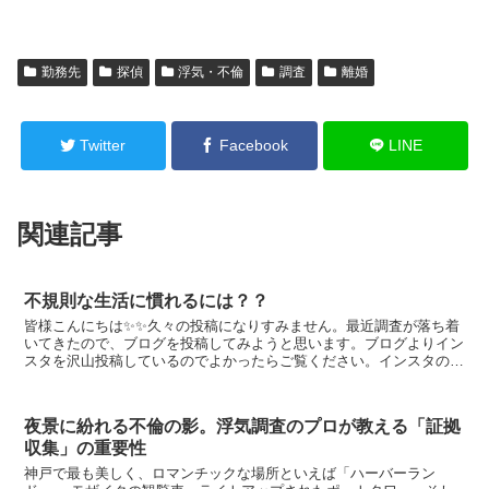
勤務先
探偵
浮気・不倫
調査
離婚
Twitter
Facebook
LINE
関連記事
不規則な生活に慣れるには？？
皆様こんにちは✨✨久々の投稿になりすみません。最近調査が落ち着
いてきたので、ブログを投稿してみようと思います。ブログよりイン
スタを沢山投稿しているのでよかったらご覧ください。インスタのフ
ォロワー数等の伸びが良くないので、色々と改良している...
夜景に紛れる不倫の影。浮気調査のプロが教える「証拠
収集」の重要性
神戸で最も美しく、ロマンチックな場所といえば「ハーバーラン