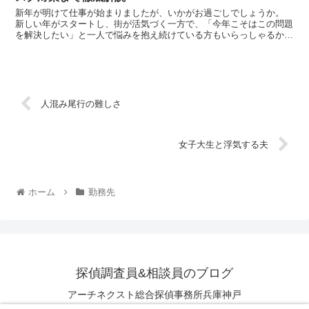
新年が明けて仕事が始まりましたが、いかがお過ごしでしょうか。
新しい年がスタートし、街が活気づく一方で、「今年こそはこの問題
を解決したい」と一人で悩みを抱え続けている方もいらっしゃるかも
しれません。 港町として栄え、洗練された街並み...
人混み尾行の難しさ
女子大生と浮気する夫
ホーム
勤務先
探偵調査員&相談員のブログ
アーチネクスト総合探偵事務所兵庫神戸