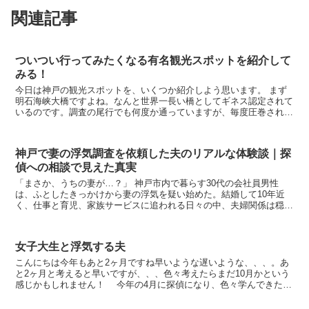
関連記事
ついつい行ってみたくなる有名観光スポットを紹介して
みる！
今日は神戸の観光スポットを、いくつか紹介しよう思います。 まず
明石海峡大橋ですよね。なんと世界一長い橋としてギネス認定されて
いるのです。調査の尾行でも何度か通っていますが、毎度圧巻されま
すね！ここまで大きいと崩れそうですが、大きな地...
神戸で妻の浮気調査を依頼した夫のリアルな体験談｜探
偵への相談で見えた真実
「まさか、うちの妻が…？」 神戸市内で暮らす30代の会社員男性
は、ふとしたきっかけから妻の浮気を疑い始めた。結婚して10年近
く、仕事と育児、家族サービスに追われる日々の中、夫婦関係は穏や
かだと思っていた。しかし、ある日妻のスマホに表...
女子大生と浮気する夫
こんにちは今年もあと2ヶ月ですね早いような遅いような、、、。あ
と2ヶ月と考えると早いですが、、、色々考えたらまだ10月かという
感じかもしれません！ 今年の4月に探偵になり、色々学んできたの
で、まだまだ勉強していかないと！という感じ...