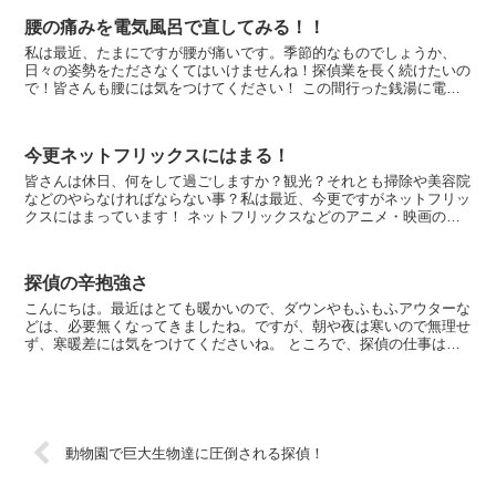
腰の痛みを電気風呂で直してみる！！
私は最近、たまにですが腰が痛いです。季節的なものでしょうか、
日々の姿勢をたださなくてはいけませんね！探偵業を長く続けたいの
で！皆さんも腰には気をつけてください！ この間行った銭湯に電気
風呂があったはなしをします！私は温泉が大好きで日...
今更ネットフリックスにはまる！
皆さんは休日、何をして過ごしますか？観光？それとも掃除や美容院
などのやらなければならない事？私は最近、今更ですがネットフリッ
クスにはまっています！ ネットフリックスなどのアニメ・映画の配
信サイト（サブスク）は結構前に有名になりました...
探偵の辛抱強さ
こんにちは。最近はとても暖かいので、ダウンやもふもふアウターな
どは、必要無くなってきましたね。ですが、朝や夜は寒いので無理せ
ず、寒暖差には気をつけてくださいね。 ところで、探偵の仕事は、
寒暖差と密接にあるかと思います。四月も何回か張...
動物園で巨大生物達に圧倒される探偵！